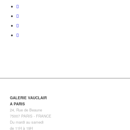
GALERIE VAUCLAIR
A PARIS
24, Rue de Beaune
75007 PARIS - FRANCE
Du mardi au samedi
de 11H à 19H