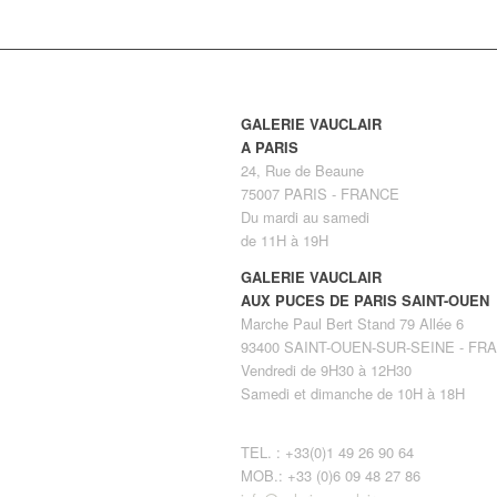
GALERIE VAUCLAIR
A PARIS
24, Rue de Beaune
75007 PARIS - FRANCE
Du mardi au samedi
de 11H à 19H
GALERIE VAUCLAIR
AUX PUCES DE PARIS SAINT-OUEN
Marche Paul Bert Stand 79 Allée 6
93400 SAINT-OUEN-SUR-SEINE - FR
Vendredi de 9H30 à 12H30
Samedi et dimanche de 10H à 18H
TEL. : +33(0)1 49 26 90 64
MOB.: +33 (0)6 09 48 27 86