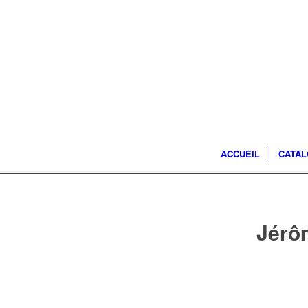
ACCUEIL
CATA
Jérô