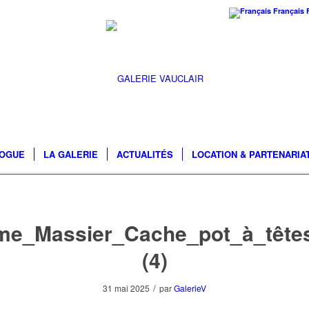
Français
LOGUE
LA GALERIE
ACTUALITÉS
LOCATION & PARTENARIA
me_Massier_Cache_pot_à_têtes_
(4)
/
31 mai 2025
par
GalerieV