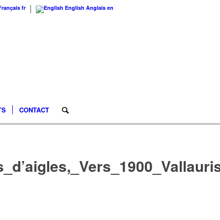
Français
fr
English
Anglais
en
TS
CONTACT
d’aigles,_Vers_1900_Vallauri