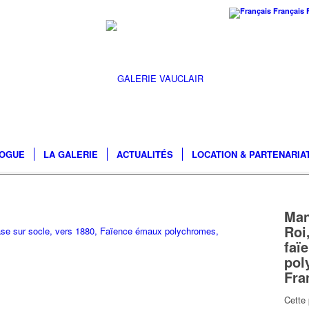
Français
LOGUE
LA GALERIE
ACTUALITÉS
LOCATION & PARTENARIA
Man
Roi
ase sur socle, vers 1880, Faïence émaux polychromes,
faï
pol
Fr
Cette 