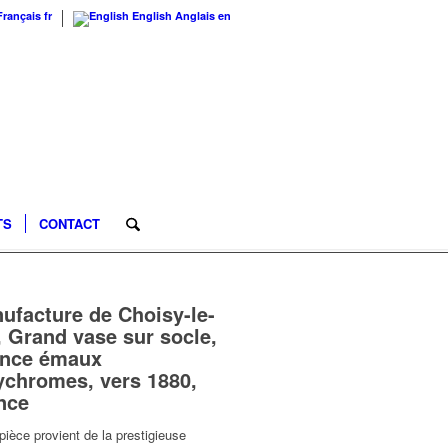
Français
fr
English
Anglais
en
TS
CONTACT
ufacture de Choisy-le-
, Grand vase sur socle,
ence émaux
ychromes, vers 1880,
ance
pièce provient de la prestigieuse