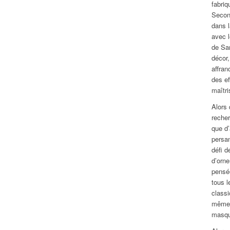
fabriq
Secon
dans l
avec 
de Sa
décor,
affra
des ef
maîtri
Alors 
reche
que d’
persan
défi d
d’orne
pensé
tous l
classi
même
masqu