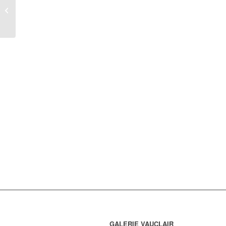
Massier, complet vert,
barbotine, XIXe siècle,
Vallauris
GALERIE VAUCLAIR