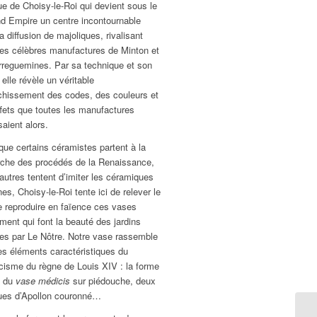
ue de Choisy-le-Roi qui devient sous le
d Empire un centre incontournable
a diffusion de majoliques, rivalisant
les célèbres manufactures de Minton et
rreguemines. Par sa technique et son
 elle révèle un véritable
nchissement des codes, des couleurs et
fets que toutes les manufactures
saient alors.
que certains céramistes partent à la
rche des procédés de la Renaissance,
autres tentent d’imiter les céramiques
es, Choisy-le-Roi tente ici de relever le
e reproduire en faïence ces vases
ment qui font la beauté des jardins
es par Le Nôtre. Notre vase rassemble
es éléments caractéristiques du
cisme du règne de Louis XIV : la forme
 du
vase médicis
sur piédouche, deux
es d’Apollon couronné…