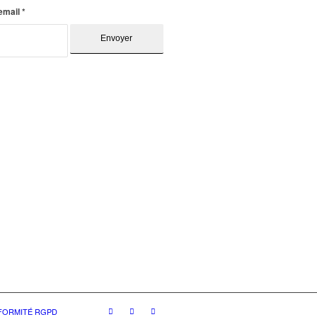
 email
*
NFORMITÉ RGPD