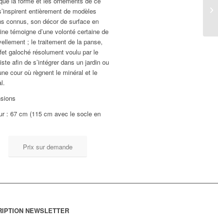
que la forme et les ornements de ce
s’inspirent entièrement de modèles
ns connus, son décor de surface en
ine témoigne d’une volonté certaine de
ellement ; le traitement de la panse,
fet galoché résolument voulu par le
ste afin de s’intégrer dans un jardin ou
ne cour où règnent le minéral et le
l.
sions
ur : 67 cm (115 cm avec le socle en
Prix sur demande
RIPTION NEWSLETTER