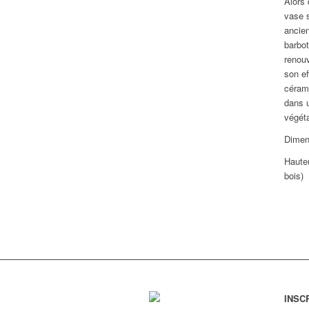
Alors 
vase 
ancie
barbot
renouv
son ef
cérami
dans u
végéta
Dimen
Haute
bois)
INSC