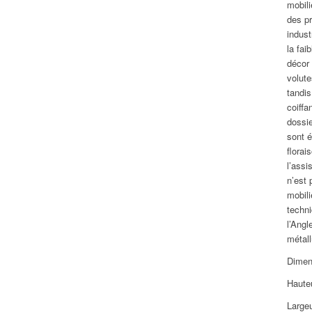
mobili
des pr
indust
la fai
décor 
volute
tandis
coiffa
dossie
sont é
florai
l’assi
n’est 
mobili
techni
l’Angl
métall
Dimen
Hauteu
Large