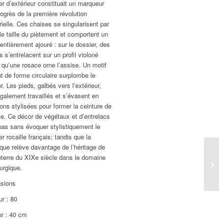
er d’extérieur constituait un marqueur
ogrès de la première révolution
rielle. Ces chaises se singularisent par
ble taille du piètement et comportent un
entièrement ajouré : sur le dossier, des
s s’entrelacent sur un profil violoné
 qu’une rosace orne l’assise. Un motif
nt de forme circulaire surplombe le
r. Les pieds, galbés vers l’extérieur,
galement travaillés et s’évasent en
sons stylisées pour former la ceinture de
se. Ce décor de végétaux et d’entrelacs
pas sans évoquer stylistiquement le
er rocaille français; tandis que la
que relève davantage de l’héritage de
eterre du XIXe siècle dans le domaine
urgique.
sions
r : 80
ur : 40 cm