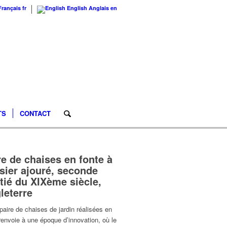
Français
fr
English
Anglais
en
TS
CONTACT
re de chaises en fonte à
sier ajouré
, seconde
tié du XIXème siècle,
leterre
paire de chaises de jardin réalisées en
renvoie à une époque d’innovation, où le