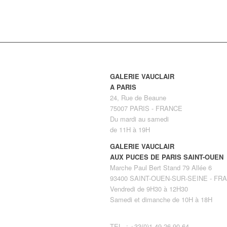
GALERIE VAUCLAIR
A PARIS
24, Rue de Beaune
75007 PARIS - FRANCE
Du mardi au samedi
de 11H à 19H
GALERIE VAUCLAIR
AUX PUCES DE PARIS SAINT-OUEN
Marche Paul Bert Stand 79 Allée 6
93400 SAINT-OUEN-SUR-SEINE - FR
Vendredi de 9H30 à 12H30
Samedi et dimanche de 10H à 18H
TEL. : +33(0)1 49 26 90 64