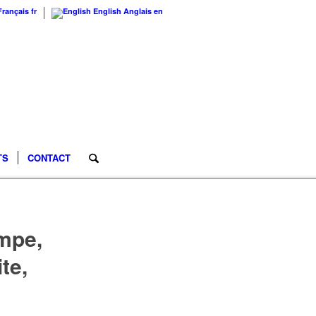
Français
fr
English
Anglais
en
TS
CONTACT
ampe,
te,