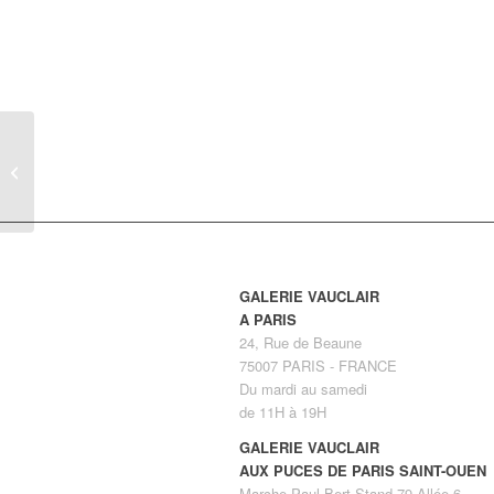
Petit coffre en rotin
peint en blanc et vert,
1950
GALERIE VAUCLAIR
A PARIS
24, Rue de Beaune
75007 PARIS - FRANCE
Du mardi au samedi
de 11H à 19H
GALERIE VAUCLAIR
AUX PUCES DE PARIS SAINT-OUEN
Marche Paul Bert Stand 79 Allée 6