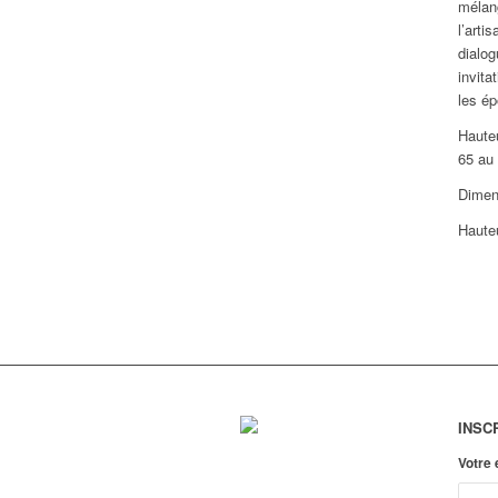
mélang
l’arti
dialog
invita
les é
Haute
65 au 
Dimen
Haute
INSC
Votre