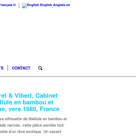
Français
fr
English
Anglais
en
TS
CONTACT
ret & Vibert, Cabinet
ellule en bambou et
ue, vers 1880, France
a silhouette de libellule en bambou et
eds racines, cette pièce semble tout
sortie d’un rêve exotique. Un savant