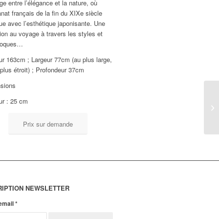
e entre l’élégance et la nature, où
sanat français de la fin du XIXe siècle
ue avec l’esthétique japonisante. Une
tion au voyage à travers les styles et
poques…
ur 163cm ; Largeur 77cm (au plus large,
plus étroit) ; Profondeur 37cm
sions
ur : 25 cm
Prix sur demande
RIPTION NEWSLETTER
 email
*