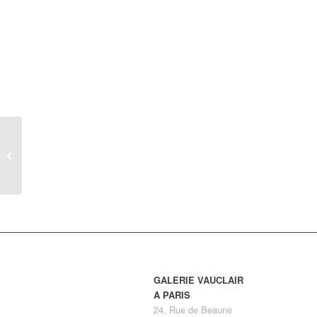
Perret & Vibert, Coffre
de rangement en
bambou, fin du XIXe,
France
GALERIE VAUCLAIR
A PARIS
24, Rue de Beaune