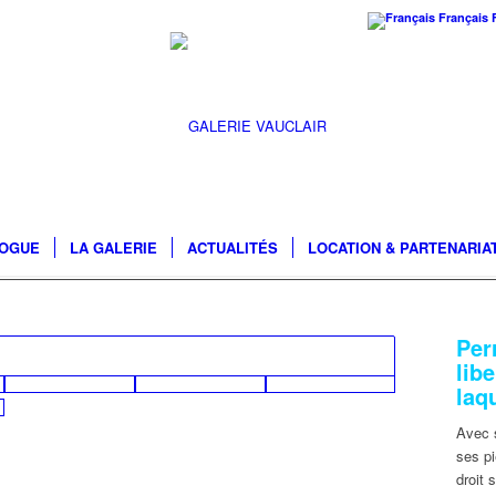
Français
LOGUE
LA GALERIE
ACTUALITÉS
LOCATION & PARTENARIA
Per
lib
laq
Avec s
ses pi
droit 