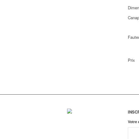
Dimen
Canap
Fauteu
Prix
INSC
Votre