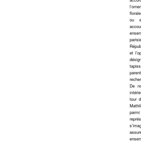
l’orn
flora
ou e
accoud
ensem
paris
Répub
et l’o
désig
tapis
paren
reche
De no
intéri
tour 
Mathi
parmi
représ
s’imag
assu
ensemb