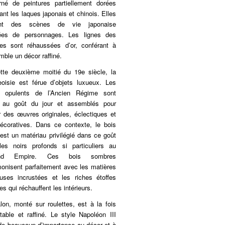
rné de peintures partiellement dorées
nt les laques japonais et chinois. Elles
rent des scènes de vie japonaise
ées de personnages. Les lignes des
es sont réhaussées d’or, conférant à
mble un décor raffiné.
tte deuxième moitié du 19e siècle, la
eoisie est férue d’objets luxueux. Les
s opulents de l’Ancien Régime sont
 au goût du jour et assemblés pour
r des œuvres originales, éclectiques et
décoratives. Dans ce contexte, le bois
 est un matériau privilégié dans ce goût
les noirs profonds si particuliers au
nd Empire. Ces bois sombres
monisent parfaitement avec les matières
euses incrustées et les riches étoffes
es qui réchauffent les intérieurs.
lon, monté sur roulettes, est à la fois
table et raffiné. Le style Napoléon III
de beaucoup d’importance au décor et à