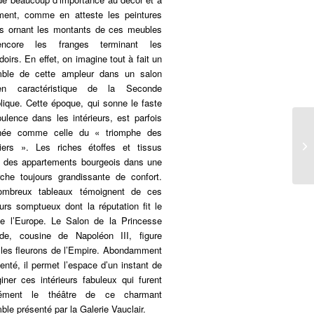
ement, comme en atteste les peintures
les ornant les montants de ces meubles
ncore les franges terminant les
oirs. En effet, on imagine tout à fait un
ble de cette ampleur dans un salon
ien caractéristique de la Seconde
lique. Cette époque, qui sonne le faste
pulence dans les intérieurs, est parfois
née comme celle du « triomphe des
siers ». Les riches étoffes et tissus
t des appartements bourgeois dans une
rche toujours grandissante de confort.
mbreux tableaux témoignent de ces
eurs somptueux dont la réputation fit le
de l’Europe. Le Salon de la Princesse
lde, cousine de Napoléon III, figure
 les fleurons de l’Empire. Abondamment
enté, il permet l’espace d’un instant de
iner ces intérieurs fabuleux qui furent
rément le théâtre de ce charmant
le présenté par la Galerie Vauclair.