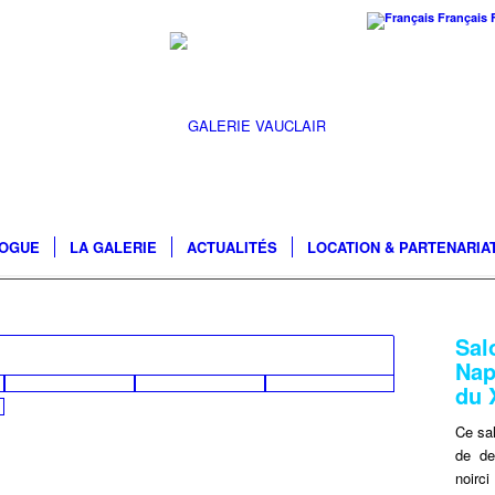
Français
LOGUE
LA GALERIE
ACTUALITÉS
LOCATION & PARTENARIA
Sal
Nap
du 
Ce sa
de de
noirci