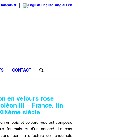
Français
fr
English
Anglais
en
TS
CONTACT
on en velours rose
oléon III – France, fin
XIXème siècle
lon en bois et velours rose est composé
ux fauteuils et d’un canapé. Le bois
 constituant la structure de l’ensemble