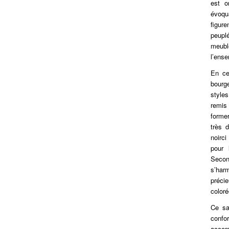
est o
évoqua
figu
peupl
meubl
l’ense
En ce
bourg
style
remis
forme
très 
noirci
pour 
Seco
s’har
préci
coloré
Ce sa
confor
accor