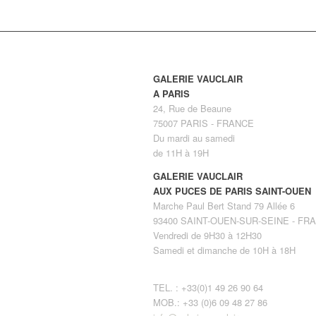
GALERIE VAUCLAIR
A PARIS
24, Rue de Beaune
75007 PARIS - FRANCE
Du mardi au samedi
de 11H à 19H
GALERIE VAUCLAIR
AUX PUCES DE PARIS SAINT-OUEN
Marche Paul Bert Stand 79 Allée 6
93400 SAINT-OUEN-SUR-SEINE - FR
Vendredi de 9H30 à 12H30
Samedi et dimanche de 10H à 18H
TEL. : +33(0)1 49 26 90 64
MOB.: +33 (0)6 09 48 27 86