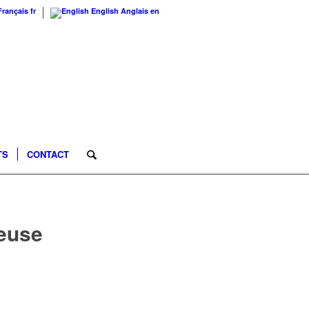
Français
fr
English
Anglais
en
TS
CONTACT
euse