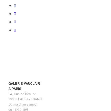
GALERIE VAUCLAIR
A PARIS
24, Rue de Beaune
75007 PARIS - FRANCE
Du mardi au samedi
de 11H à 19H