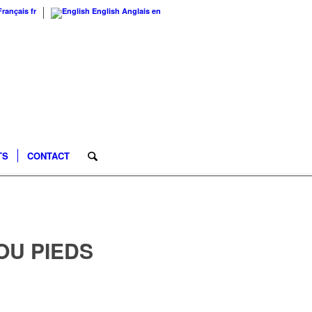
Français
fr
English
Anglais
en
TS
CONTACT
U PIEDS