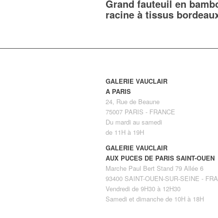
Grand fauteuil en bamb
racine à tissus bordeau
GALERIE VAUCLAIR
A PARIS
24, Rue de Beaune
75007 PARIS - FRANCE
Du mardi au samedi
de 11H à 19H
GALERIE VAUCLAIR
AUX PUCES DE PARIS SAINT-OUEN
Marche Paul Bert Stand 79 Allée 6
93400 SAINT-OUEN-SUR-SEINE - FR
Vendredi de 9H30 à 12H30
Samedi et dimanche de 10H à 18H