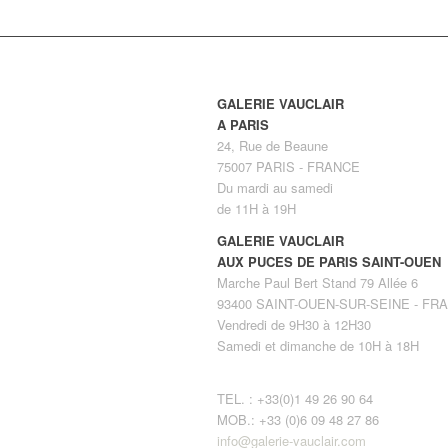
GALERIE VAUCLAIR
A PARIS
24, Rue de Beaune
75007 PARIS - FRANCE
Du mardi au samedi
de 11H à 19H
GALERIE VAUCLAIR
AUX PUCES DE PARIS SAINT-OUEN
Marche Paul Bert Stand 79 Allée 6
93400 SAINT-OUEN-SUR-SEINE - FR
Vendredi de 9H30 à 12H30
Samedi et dimanche de 10H à 18H
TEL. : +33(0)1 49 26 90 64
MOB.: +33 (0)6 09 48 27 86
info@galerie-vauclair.com