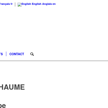
Français
fr
English
Anglais
en
TS
CONTACT
HAUME
pe