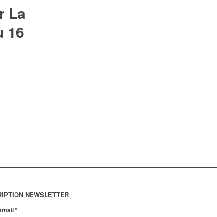
r La
u 16
RIPTION NEWSLETTER
 email
*