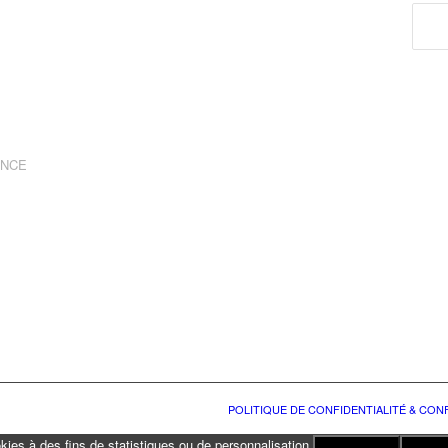
ANCE
POLITIQUE DE CONFIDENTIALITÉ & CO
okies à des fins de statistiques ou de personnalisation.
J'ACCEPTE
Politiq