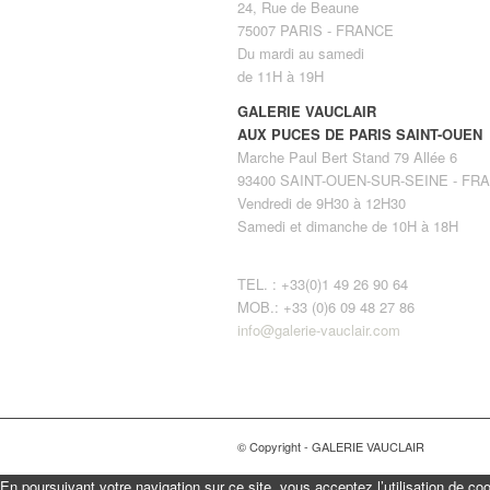
24, Rue de Beaune
75007 PARIS - FRANCE
Du mardi au samedi
de 11H à 19H
GALERIE VAUCLAIR
AUX PUCES DE PARIS SAINT-OUEN
Marche Paul Bert Stand 79 Allée 6
93400 SAINT-OUEN-SUR-SEINE - FR
Vendredi de 9H30 à 12H30
Samedi et dimanche de 10H à 18H
TEL. : +33(0)1 49 26 90 64
MOB.: +33 (0)6 09 48 27 86
info@galerie-vauclair.com
© Copyright - GALERIE VAUCLAIR
En poursuivant votre navigation sur ce site, vous acceptez l’utilisation de co