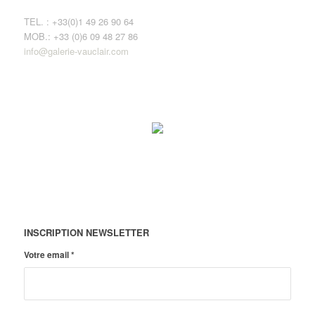
TEL. : +33(0)1 49 26 90 64
MOB.: +33 (0)6 09 48 27 86
info@galerie-vauclair.com
INSCRIPTION NEWSLETTER
Votre email
*