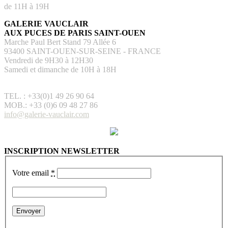
de 11H à 19H
GALERIE VAUCLAIR
AUX PUCES DE PARIS SAINT-OUEN
Marche Paul Bert Stand 79 Allée 6
93400 SAINT-OUEN-SUR-SEINE - FRANCE
Vendredi de 9H30 à 12H30
Samedi et dimanche de 10H à 18H
TEL. : +33(0)1 49 26 90 64
MOB.: +33 (0)6 09 48 27 86
info@galerie-vauclair.com
INSCRIPTION NEWSLETTER
Votre email
*