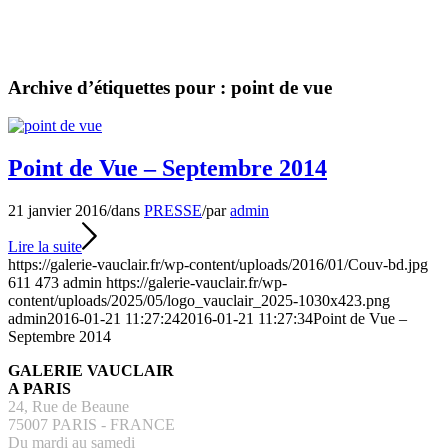
Archive d’étiquettes pour :
point de vue
Point de Vue – Septembre 2014
21 janvier 2016
/
dans
PRESSE
/
par
admin
Lire la suite
https://galerie-vauclair.fr/wp-content/uploads/2016/01/Couv-bd.jpg
611
473
admin
https://galerie-vauclair.fr/wp-
content/uploads/2025/05/logo_vauclair_2025-1030x423.png
admin
2016-01-21 11:27:24
2016-01-21 11:27:34
Point de Vue –
Septembre 2014
GALERIE VAUCLAIR
A PARIS
24, Rue de Beaune
75007 PARIS - FRANCE
Du mardi au samedi