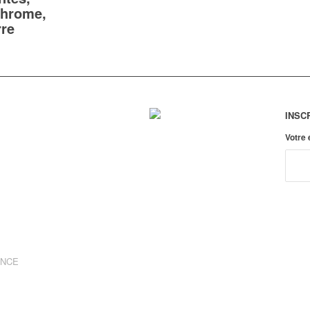
chrome,
rre
INSC
Votre
ANCE