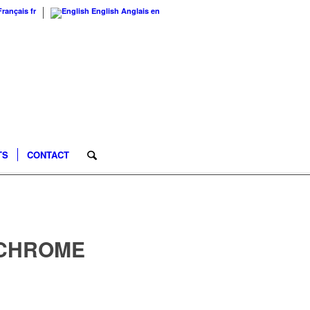
Français
fr
English
Anglais
en
TS
CONTACT
CHROME