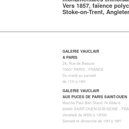
Vers 1857, faïence poly
Stoke-on-Trent, Anglete
GALERIE VAUCLAIR
A PARIS
24, Rue de Beaune
75007 PARIS - FRANCE
Du mardi au samedi
de 11H à 19H
GALERIE VAUCLAIR
AUX PUCES DE PARIS SAINT-OUEN
Marche Paul Bert Stand 79 Allée 6
93400 SAINT-OUEN-SUR-SEINE - FR
Vendredi de 9H30 à 12H30
Samedi et dimanche de 10H à 18H