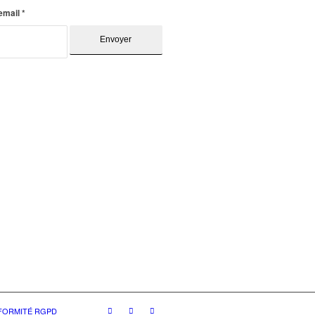
 email
*
NFORMITÉ RGPD