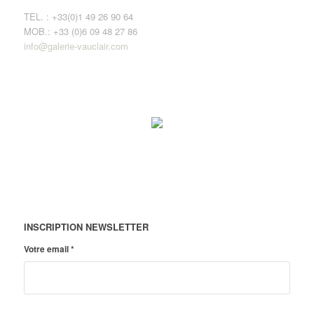
TEL. : +33(0)1 49 26 90 64
MOB.: +33 (0)6 09 48 27 86
info@galerie-vauclair.com
INSCRIPTION NEWSLETTER
Votre email
*