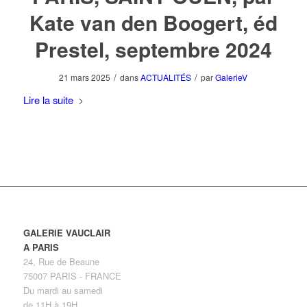
Kate van den Boogert, éd
Prestel, septembre 2024
/
/
21 mars 2025
dans
ACTUALITÉS
par
GalerieV
Lire la suite
GALERIE VAUCLAIR
A PARIS
24, Rue de Beaune
75007 PARIS - FRANCE
Du mardi au samedi
de 11H à 19H