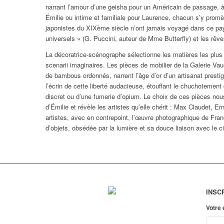
narrant l’amour d’une geisha pour un Américain de passage, à u
Émilie ou intime et familiale pour Laurence, chacun s’y promè
japonistes du XIXème siècle n’ont jamais voyagé dans ce pay
universels » (G. Puccini, auteur de
Mme Butterfly
) et les rêv
La décoratrice-scénographe sélectionne les matières les plus
scenarii
imaginaires. Les pièces de mobilier de la Galerie Va
de bambous ordonnés, narrent l’âge d’or d’un artisanat presti
l’écrin de cette liberté audacieuse, étouffant le chuchotemen
discret ou d’une fumerie d’opium. Le choix de ces pièces nous
d’Émilie et révèle les artistes qu’elle chérit : Max Claudet, E
artistes, avec en contrepoint, l’œuvre photographique de Fra
d’objets, obsédée par la lumière et sa douce liaison avec le 
INSC
Votre