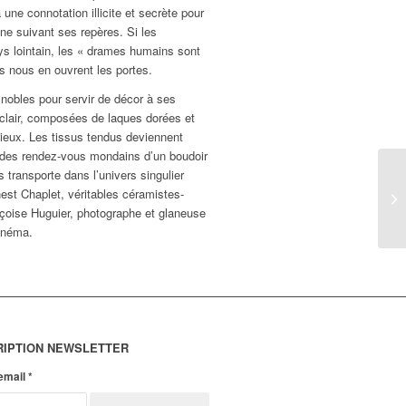
ne connotation illicite et secrète pour
ne suivant ses repères. Si les
s lointain, les « drames humains sont
es nous en ouvrent les portes.
 nobles pour servir de décor à ses
uclair, composées de laques dorées et
gieux. Les tissus tendus deviennent
t des rendez-vous mondains d’un boudoir
 transporte dans l’univers singulier
rnest Chaplet, véritables céramistes-
nçoise Huguier, photographe et glaneuse
cinéma.
RIPTION NEWSLETTER
 email
*