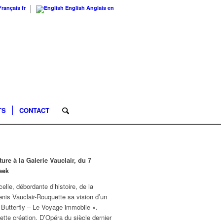
Français
fr
English
Anglais
en
TS
CONTACT
re à la Galerie Vauclair, du 7
eek
lle, débordante d’histoire, de la
nis Vauclair-Rouquette sa vision d’un
Butterfly – Le Voyage immobile ».
cette création. D’Opéra du siècle dernier