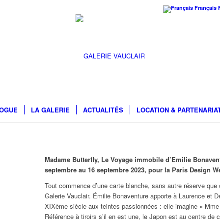
Français
LOGUE
LA GALERIE
ACTUALITÉS
LOCATION & PARTENARIA
Madame Butterfly
,
Le Voyage immobile
d’Emilie Bonaventu
septembre au 16 septembre 2023, pour la Paris Design W
Tout commence d’une carte blanche, sans autre réserve que ce
Galerie Vauclair. Émilie Bonaventure apporte à Laurence et De
XIXème siècle aux teintes passionnées : elle imagine « Mme 
Référence à tiroirs s’il en est une, le Japon est au centre de 