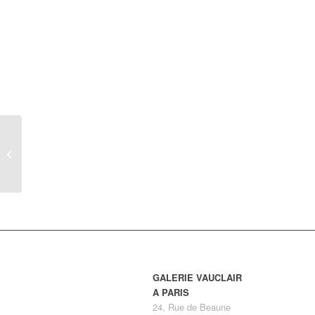
Le Boudoir rose, en
partenariat avec Pierre
et Roseus Barbatus, du
18 au 23...
GALERIE VAUCLAIR
A PARIS
24, Rue de Beaune